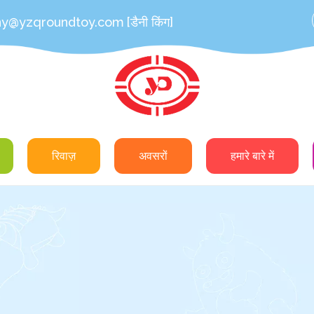
ny@yzqroundtoy.com
[डैनी किंग]
रिवाज़
अवसरों
हमारे बारे में