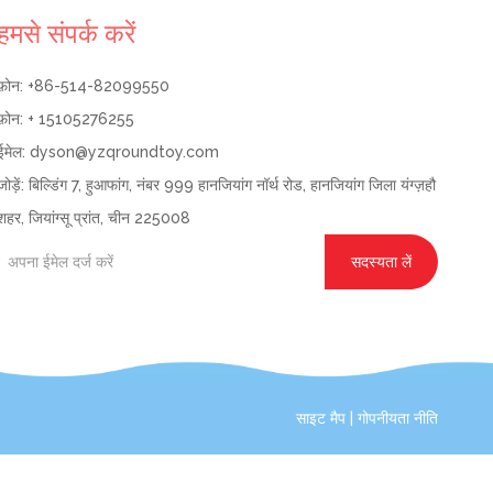
हमसे संपर्क करें
फ़ोन: +86-514-82099550
फ़ोन: + 15105276255
ईमेल:
dyson@yzqroundtoy.com
जोड़ें: बिल्डिंग 7, हुआफांग, नंबर 999 हानजियांग नॉर्थ रोड, हानजियांग जिला यंग्ज़हौ
शहर, जियांग्सू प्रांत, चीन 225008
सदस्यता लें
साइट मैप
|
गोपनीयता नीति
ेषज्ञ परामर्श