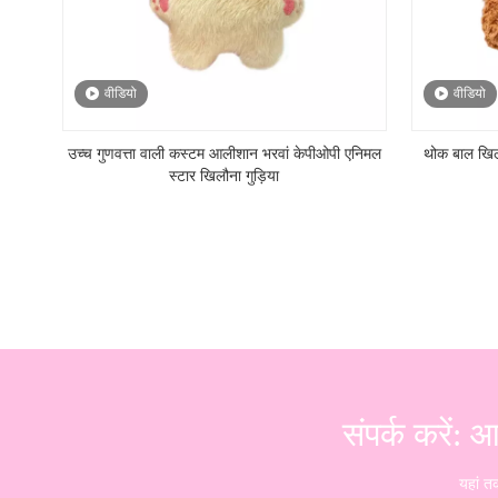
वीडियो
वीडियो
उच्च गुणवत्ता वाली कस्टम आलीशान भरवां केपीओपी एनिमल
थोक बाल खिलौ
स्टार खिलौना गुड़िया
संपर्क करें:
यहां त