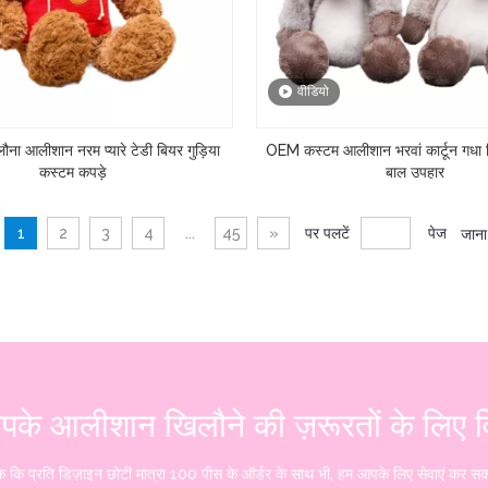
वीडियो
ना आलीशान नरम प्यारे टेडी बियर गुड़िया
OEM कस्टम आलीशान भरवां कार्टून गधा ख
कस्टम कपड़े
बाल उपहार
1
2
3
4
...
45
»
पर पलटें
पेज
जाना
 आपके आलीशान खिलौने की ज़रूरतों के लिए विश
क ​​कि प्रति डिज़ाइन छोटी मात्रा 100 पीस के ऑर्डर के साथ भी, हम आपके लिए सेवाएं कर सक