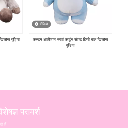
वीडियो
िलौना गुड़िया
कस्टम आलीशान भरवां कार्टून सॉफ्ट हिप्पो बाल खिलौना
गुड़िया
ेषज्ञ परामर्श
ते हैं।