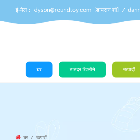
ई-मेल：
dyson@roundtoy.com
[डायसन शॉ]
/
dan
घर
ठाठदर खिलौने
उत्पादों
घर
/
उत्पादों