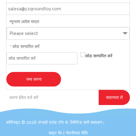
न्यूनतम आदेश मात्रा
Please select
कोड सत्यापित करें
*
जमा करना
सदस्यता लें
कॉपीराइट ©
2026
यंग्ज़हौ राउंड टॉय कं, लिमिटेड सभी समाधान।
साइट मैप
|
गोपनीयता नीति