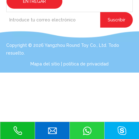
ENTREGAR
Suscribir
Copyright ©
2026
Yangzhou Round Toy Co., Ltd. Todo
resuelto.
Mapa del sitio
|
política de privacidad
Póngase en contacto: consulta de expertos
para sus necesidades de juguetes de peluche
Incluso con un pedido de una cantidad pequeña de 100
unidades por diseño, podemos prestar los servicios por
usted.