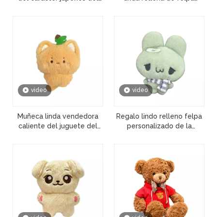
anime de la felpa al por
personalizada de juguete
mayor de encargo
circundante de anime
video
video
Muñeca linda vendedora
Regalo lindo relleno felpa
caliente del juguete del
personalizado de la
anime japonés de encargo
muñeca del juguete de la
relleno felpa
estrella del conejo de
Kpop