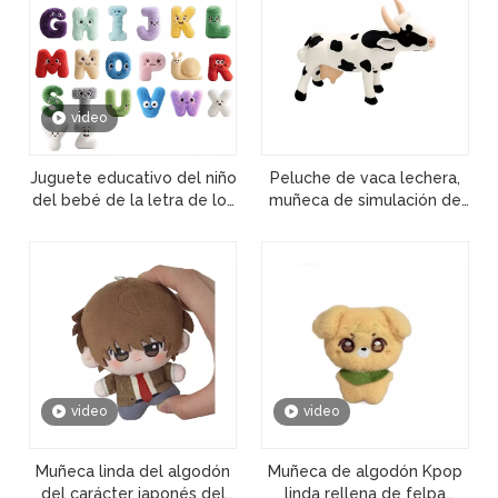
video
Juguete educativo del niño
Peluche de vaca lechera,
del bebé de la letra de los
muñeca de simulación de
emoticonos de la muñeca
animales de pie, juguetes
de la felpa de la historieta
de peluche suaves al por
mayor
video
video
Muñeca linda del algodón
Muñeca de algodón Kpop
del carácter japonés del
linda rellena de felpa