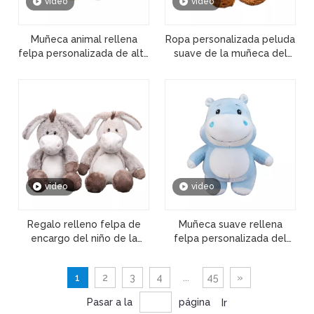
video
video
Muñeca animal rellena
Ropa personalizada peluda
felpa personalizada de alta
suave de la muñeca del
calidad del juguete de la
oso de peluche del
estrella de Kpop
juguete del niño al por
mayor de la felpa
video
video
Regalo relleno felpa de
Muñeca suave rellena
encargo del niño de la
felpa personalizada del
muñeca del juguete del
juguete del niño del
burro de la historieta del
hipopótamo de la
1
2
3
4
...
45
»
OEM
historieta
Pasar a la
página
Ir