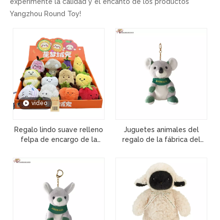
experimente la calidad y el encanto de los productos
Yangzhou Round Toy!
video
Regalo lindo suave relleno
Juguetes animales del
felpa de encargo de la
regalo de la fábrica del
muchacha de la fruta de la
llavero de la venta al por
caja ciega del juguete
mayor de la muñeca de la
mascota del animal de la
felpa suave gris de Koala