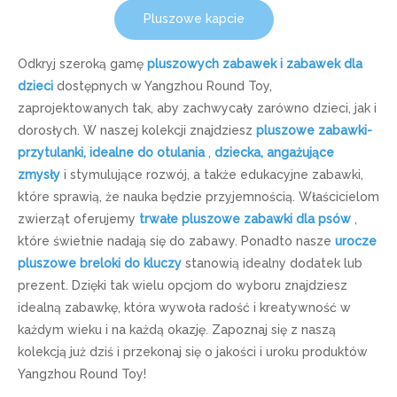
Pluszowe kapcie
Odkryj szeroką gamę
pluszowych zabawek i zabawek dla
dzieci
dostępnych w Yangzhou Round Toy,
zaprojektowanych tak, aby zachwycały zarówno dzieci, jak i
dorosłych. W naszej kolekcji znajdziesz
pluszowe zabawki-
przytulanki, idealne do otulania
,
dziecka, angażujące
zmysły
i stymulujące rozwój, a także edukacyjne zabawki,
które sprawią, że nauka będzie przyjemnością. Właścicielom
zwierząt oferujemy
trwałe pluszowe zabawki dla psów
,
które świetnie nadają się do zabawy. Ponadto nasze
urocze
pluszowe breloki do kluczy
stanowią idealny dodatek lub
prezent. Dzięki tak wielu opcjom do wyboru znajdziesz
idealną zabawkę, która wywoła radość i kreatywność w
każdym wieku i na każdą okazję. Zapoznaj się z naszą
kolekcją już dziś i przekonaj się o jakości i uroku produktów
Yangzhou Round Toy!