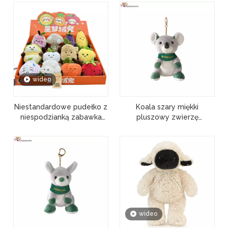
wideo
Niestandardowe pudełko z
Koala szary miękki
niespodzianką zabawka
pluszowy zwierzę
pluszowe nadziewane
maskotka lalka hurtownia
miękkie słodkie owoce
breloków fabryczne
dziewczyna prezent
zabawki prezentowe
wideo