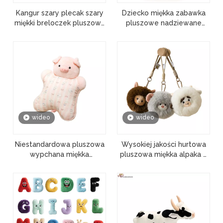
Kangur szary plecak szary
Dziecko miękka zabawka
miękki breloczek pluszowa
pluszowe nadziewane
hurtownia zabawek dla
słodkie owce
zwierząt
niestandardowa lalka
towarzysząca dziecku
wideo
wideo
Niestandardowa pluszowa
Wysokiej jakości hurtowa
wypchana miękka
pluszowa miękka alpaka z
poduszka dekompresyjna
kreskówek na zamówienie
dla zwierząt domowych
brelok z zabawką