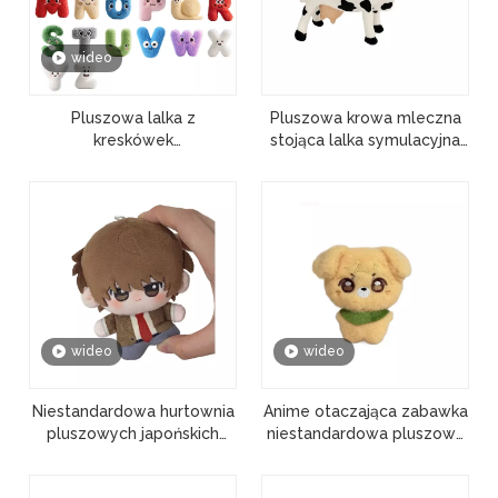
wideo
Pluszowa lalka z
Pluszowa krowa mleczna
kreskówek
stojąca lalka symulacyjna
Niestandardowe
zwierzęcia hurtownia
emotikony List Dziecko
miękkich pluszowych
Dziecko Zabawka
zabawek
edukacyjna
wideo
wideo
Niestandardowa hurtownia
Anime otaczająca zabawka
pluszowych japońskich
niestandardowa pluszowa
postaci z anime śliczna
wypełniona śliczna
bawełniana lalka
bawełniana lalka Kpop