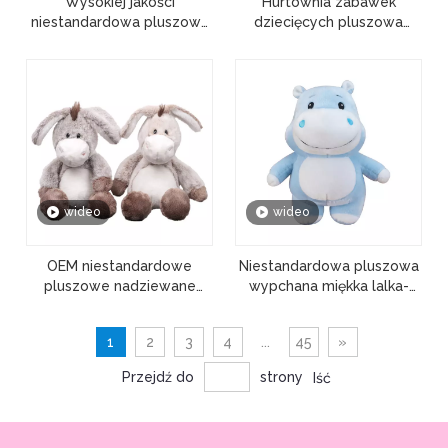
Wysokiej jakości
Hurtownia zabawek
niestandardowa pluszowa
dziecięcych pluszowa
wypchana lalka Kpop
miękka futrzana lalka miś
Animal Star
na zamówienie
wideo
wideo
OEM niestandardowe
Niestandardowa pluszowa
pluszowe nadziewane
wypchana miękka lalka-
kreskówka osioł zabawka
zabawka dziecięca
lalka prezent dla dziecka
hipopotam
1
2
3
4
...
45
»
Przejdź do
strony
Iść