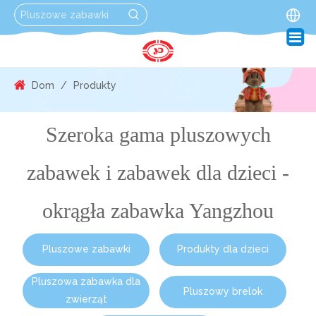
Dom
/
Produkty
Szeroka gama pluszowych
zabawek i zabawek dla dzieci -
okrągła zabawka Yangzhou
Pluszowe zabawki
Produkty dla dzieci
Pluszowa zabawka dla
Pluszowy brelok
zwierząt