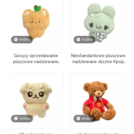
wideo
wideo
Gorący sprzedawanie
Niestandardowe pluszowe
pluszowe nadziewane
nadziewane śliczne Kpop
niestandardowe japońskie
królik gwiazda zabawka
anime śliczna zabawka
lalka prezent
lalka
wideo
wideo