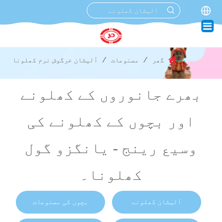
گھر
/
مصنوعات
/
آلیشان خرگوش نرم کھلونا
بھرے جانوروں کے کھلونے
اور بچوں کے کھلونے کی
وسیع رینج - یانگزو گول
کھلونا۔
آلیشان کھلونے
بچوں کی مصنوعات