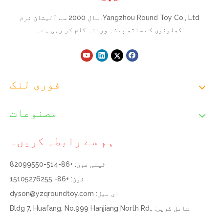
Yangzhou Round Toy Co., Ltd. سال 2000 سے آلیشان نرم
کھلونوں کے ساتھ پیشہ ورانہ کام کر رہی ہے۔
فوری لنک
مصنوعات
ہم سے رابطہ کریں۔
ٹیلی فون: +86-514-82099550
فون: +86- 15105276255
ای میل:
dyson@yzqroundtoy.com
شامل کریں: Bldg 7, Huafang, No.999 Hanjiang North Rd.,