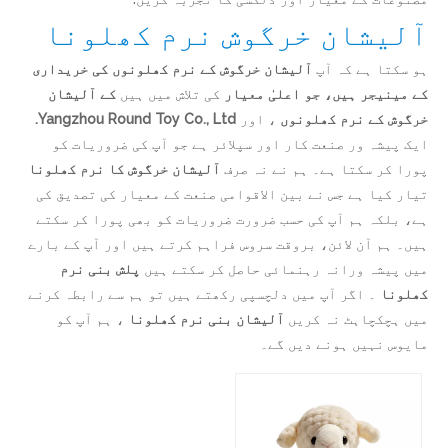
آلیشان خرگوش نرم کھلونا
ہو سکتا ہے کہ آپ
آلیشان خرگوش کے نرم کھلونوں کی خریداری
کے مینیجر ہیں، جو اعلیٰ معیار
کی تلاش میں ہیں
کے آلیشان
خرگوش کے نرم کھلونوں
، اور
Yangzhou Round Toy Co., Ltd.
ایک پیشہ ور صنعت کار اور سپلائر ہے جو آپ کی ضروریات کو
پورا کر سکتا ہے۔ ہم نے نہ صرف
آلیشان خرگوش کا نرم کھلونا
تیار کیا ہے جس نے بین الاقوامی صنعت کے معیار کی تصدیق کی
ہے، بلکہ ہم آپ کی حسب ضرورت ضروریات کو بھی پورا کر سکتے
ہیں۔ ہم آن لائن، بروقت سروس فراہم کرتے ہیں اور آپ کے بارے
میں پیشہ ورانہ رہنمائی حاصل کر سکتے ہیں
پلش بنی نرم
کھلونا
۔ اگر آپ میں دلچسپی رکھتے ہیں تو ہم سے رابطہ کرنے
میں ہچکچاہٹ نہ کریں
آلیشان بنی نرم کھلونا
، ہم آپ کو
مایوس نہیں ہونے دیں گے۔