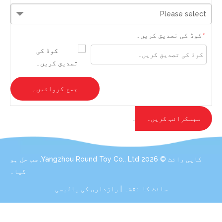
Please select
کوڈ کی تصدیق کریں۔
*
جمع کروائیں۔
سبسکرائب کریں۔
کاپی رائٹ ©
2026
Yangzhou Round Toy Co., Ltd. سب حل ہو
گیا۔
سائٹ کا نقشہ
|
رازداری کی پالیسی
رابطہ کریں: اپنے آلیشان کھلونوں کی