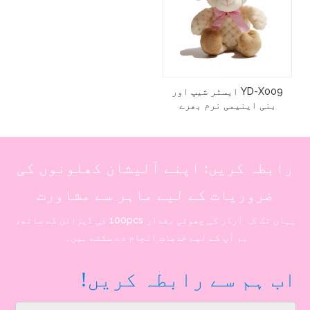
YD-X009 ایسٹر شیپ اور
بنی اینیمی نرم بھرے
آلیشان فجی بچوں کے کھلونے
رابطہ کریں: اپنے آلیشان کھلونوں کی
ضروریات کے لیے ماہر سے مشاورت
یہاں تک کہ آرڈر کی چھوٹی مقدار 100pcs فی ڈیزائن کے ساتھ،
ہم آپ کے لیے خدمات انجام دے سکتے ہیں۔
اب ہم سے رابطہ کریں!