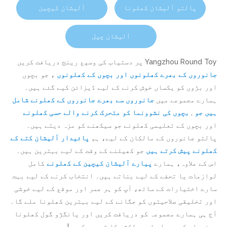
پالتو آلیشان کھلونا
آلیشان کیچین
آلیشان چپل
Yangzhou Round Toy پر دستیاب کی وسیع رینج دریافت کریں
جانوروں کے بھرے کھلونوں اور بچوں کے کھلونوں
، جو بچوں
اور بڑوں کو یکساں خوش کرنے کے لیے ڈیزائن کیے گئے ہیں۔
ہمارے مجموعے میں
جانوروں سے بھرے جانوروں کے کھلونے شامل
ہیں جو
,
بچوں کی نشوونما کو متحرک کرنے والے حسی کھلونے
اور بچوں کے تعلیمی کھلونے جو سیکھنے کو مزہ دیتے ہیں۔
پالتو جانوروں کے مالکان کے لیے، ہم
پائیدار آلیشان کتے کے
کھلونے پیش کرتے ہیں
جو کھیلنے کے وقت کے لیے بہترین ہیں۔
اس کے علاوہ، ہمارے
پیارے آلیشان کیچین کے کھلونے
کامل
لوازمات یا تحفے کے لیے بناتے ہیں۔ انتخاب کرنے کے لیے بہت
سارے اختیارات کے ساتھ، آپ کو ہر عمر اور موقع کے لیے خوشی
اور تخلیقی صلاحیتوں کو جگانے کے لیے بہترین کھلونا ملے گا۔
آج ہی ہمارے مجموعہ کو دریافت کریں اور یانگژو گول کھلونا
مصنوعات کے معیار اور دلکشی کا تجربہ کریں!