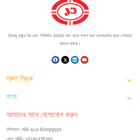
ইয়াংজু রাউন্ড টয় কোং, লিমিটেড 2000 সাল থেকে প্লাশ নরম খেলনাগুলির সাথে পেশাদার
আচরণ করছে।
দ্রুত লিঙ্ক
পণ্য
আমাদের সাথে যোগাযোগ করুন
টেলিফোন: +86-514-82099550
ফোন: +86- 15105276255