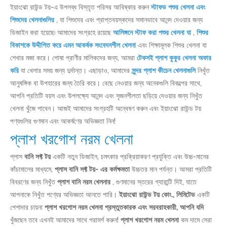
ইয়াংঝো রাউন্ড টয়-এ উপলব্ধ বিস্তৃত পরিসর আবিষ্কার করুন
স্টাফড পশুর খেলনা এবং
শিশুদের খেলনাগুলির
, যা শিশুদের এবং প্রাপ্তবয়স্কদের সমানভাবে আনন্দ দেওয়ার জন্য
ডিজাইন করা হয়েছে৷ আমাদের সংগ্রহে রয়েছে
আলিঙ্গনে স্টাফ করা পশুর খেলনা যা
,
শিশুর
বিকাশকে উদ্দীপিত করে এমন আকর্ষক সংবেদনশীল খেলনা
এবং শিক্ষামূলক শিশুর খেলনা যা
শেখার মজা করে। পোষা প্রাণীর মালিকদের জন্য, আমরা
টেকসই প্লাশ কুকুর খেলনা অফার
করি
যা খেলার সময় জন্য দুর্দান্ত। এছাড়াও, আমাদের
সুন্দর প্লাশ কীচেন খেলনাগুলি
নিখুঁত
আনুষঙ্গিক বা উপহারের জন্য তৈরি করে। বেছে নেওয়ার জন্য অনেকগুলি বিকল্পের সাথে,
আপনি প্রতিটি বয়স এবং উপলক্ষ্যে আনন্দ এবং সৃজনশীলতা ছড়িয়ে দেওয়ার জন্য নিখুঁত
খেলনা খুঁজে পাবেন। আজই আমাদের সংগ্রহটি অন্বেষণ করুন এবং ইয়াংঝো রাউন্ড টয়
পণ্যগুলির গুণমান এবং আকর্ষণের অভিজ্ঞতা নিন!
প্লাশ খরগোশ নরম খেলনা
প্লাস
বানি সফ্ট টয়
একটি নতুন ডিজাইন, চমৎকার প্রক্রিয়াকরণ প্রযুক্তি এবং উচ্চ-মানের
কাঁচামালের মাধ্যমে,
প্লাস বানি সফ্ট টয়- এর কর্মক্ষমতা
উচ্চতর মান পর্যন্ত। আমরা প্রতিটি
বিবরণের জন্য নিখুঁত
প্লাশ বানি নরম খেলনার
, গুণমানের স্তরের গ্যারান্টি দিই, যাতে
আপনাকে নিখুঁত পণ্যের অভিজ্ঞতা আনতে পারি।
ইয়াংঝো রাউন্ড টয় কোং., লিমিটেড
একটি
পেশাদার চায়না
প্লাশ খরগোশ নরম খেলনা প্রস্তুতকারক এবং সরবরাহকারী, আপনি যদি
খুঁজছেন তবে এখনই আমাদের সাথে পরামর্শ করুন!
প্লাশ খরগোশ নরম খেলনা
কম দামে সেরা