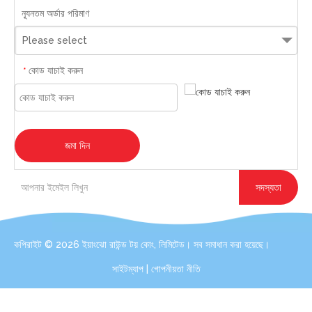
ন্যূনতম অর্ডার পরিমাণ
Please select
কোড যাচাই করুন
*
জমা দিন
সদস্যতা
কপিরাইট ©
2026
ইয়াংঝো রাউন্ড টয় কোং, লিমিটেড। সব সমাধান করা হয়েছে।
সাইটম্যাপ
|
গোপনীয়তা নীতি
যোগাযোগ করুন: আপনার প্লাশ খেলনার প্রয়োজনের জন্য