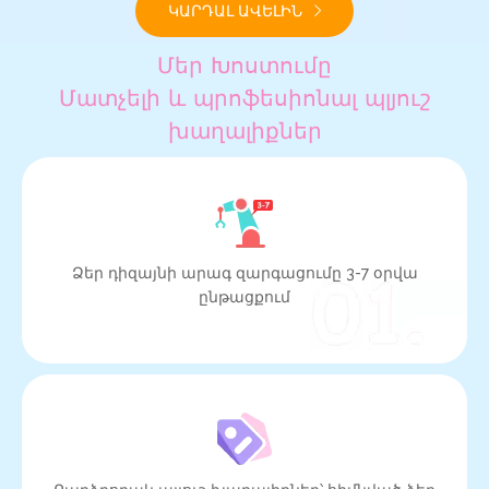
ԿԱՐԴԱԼ ԱՎԵԼԻՆ
Մեր Խոստումը
Մատչելի և պրոֆեսիոնալ պլյուշ
խաղալիքներ
Ձեր դիզայնի արագ զարգացումը 3-7 օրվա
ընթացքում