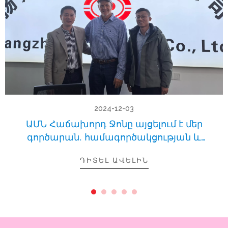
2024-12-03
ԱՄՆ Հաճախորդ Ջոնը այցելում է մեր
գործարան. համագործակցության և
վստահության ճանապարհորդություն
ԴԻՏԵԼ ԱՎԵԼԻՆ