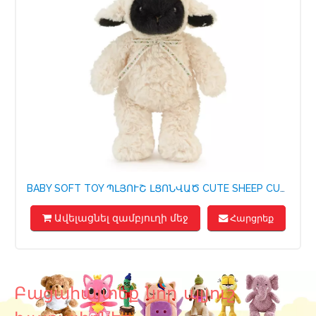
ՊԱՏՎԵՐՈՎ ՊԼՅՈՒՇ ԼՑՈՆՎԱԾ CUTE ANIMAL BABY TOY DECOMPRESSION SOFT ԲԱՐՁ
Ավելացնել զամբյուղի մեջ
Հարցրեք
Բացահայտեք նոր պլյուշ