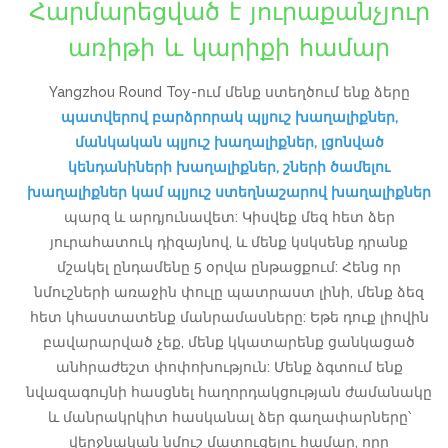
Հարմարեցված է յուրաքանչյուր
առիթի և կարիքի համար
Yangzhou Round Toy-ում մենք ստեղծում ենք ձերը
պատվերով բարձրորակ պլյուշ խաղալիքներ,
մանկական պլյուշ խաղալիքներ, լցոնված
կենդանիների խաղալիքներ, շների ծամելու
խաղալիքներ կամ պլյուշ ստեղնաշարով խաղալիքներ
պարզ և արդյունավետ: Կիսվեք մեզ հետ ձեր
յուրահատուկ դիզայնով, և մենք կսկսենք դրանք
մշակել ընդամենը 5 օրվա ընթացքում: Հենց որ
նմուշների առաջին փուլը պատրաստ լինի, մենք ձեզ
հետ կհաստատենք մանրամասները: Եթե ​​դուք լիովին
բավարարված չեք, մենք կկատարենք ցանկացած
անհրաժեշտ փոփոխություն: Մենք ձգտում ենք
նվազագույնի հասցնել հաղորդակցության ժամանակը
և մանրակրկիտ հասկանալ ձեր գաղափարները՝
վերջնական նմուշ մատուցելու համար, որը