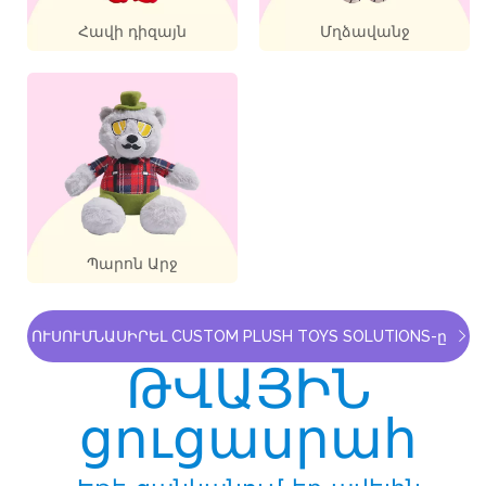
Հավի դիզայն
Մղձավանջ
Պարոն Արջ
ՈՒՍՈՒՄՆԱՍԻՐԵԼ CUSTOM PLUSH TOYS SOLUTIONS-ը
ԹՎԱՅԻՆ
ցուցասրահ