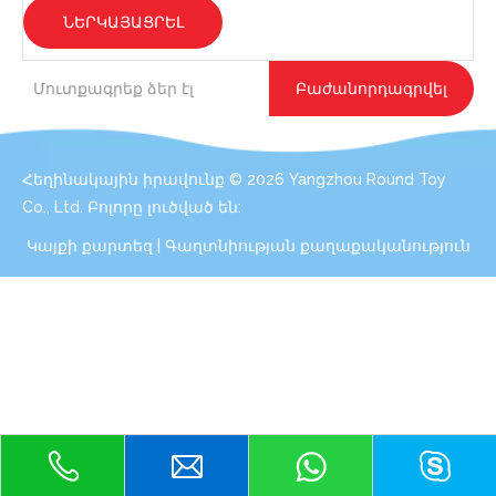
ՆԵՐԿԱՅԱՑՐԵԼ
Բաժանորդագրվել
Հեղինակային իրավունք ©
2026
Yangzhou Round Toy
Co., Ltd. Բոլորը լուծված են:
Կայքի քարտեզ
|
Գաղտնիության քաղաքականություն
Կապվեք. Փորձագետների
խորհրդատվություն ձեր պլյուշ
խաղալիքի կարիքների համար
Նույնիսկ փոքր քանակությամբ 100 հատ
յուրաքանչյուր դիզայնի պատվերի դեպքում մենք
կարող ենք ծառայություններ մատուցել ձեզ համար: