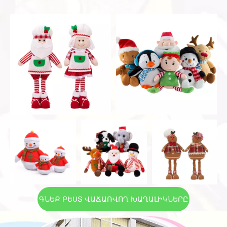
ԳՆԵՔ ԲԵՍՏ ՎԱՃԱՌՎՈՂ ԽԱՂԱԼԻԿՆԵՐԸ
ՀԻՄԱ