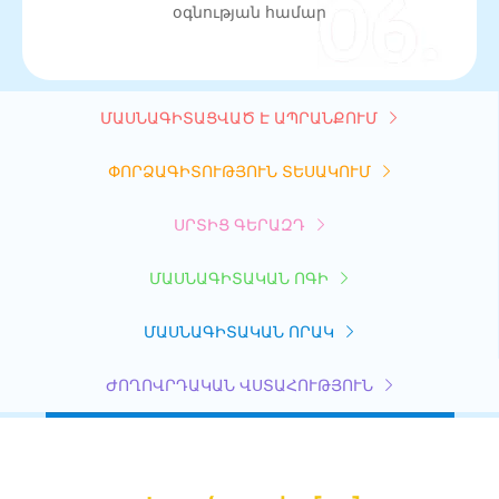
օգնության համար
ՄԱՍՆԱԳԻՏԱՑՎԱԾ Է ԱՊՐԱՆՔՈՒՄ
ՓՈՐՁԱԳԻՏՈՒԹՅՈՒՆ ՏԵՍԱԿՈՒՄ
ՍՐՏԻՑ ԳԵՐԱԶԴ
ՄԱՍՆԱԳԻՏԱԿԱՆ ՈԳԻ
ՄԱՍՆԱԳԻՏԱԿԱՆ ՈՐԱԿ
ԺՈՂՈՎՐԴԱԿԱՆ ՎՍՏԱՀՈՒԹՅՈՒՆ