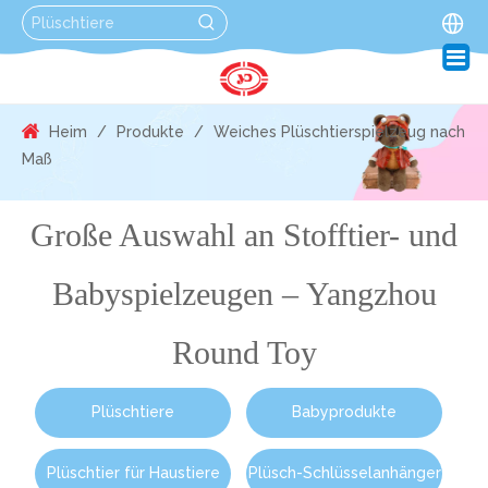
Heim
/
Produkte
/
Weiches Plüschtierspielzeug nach
Maß
Große Auswahl an Stofftier- und
Babyspielzeugen – Yangzhou
Round Toy
Plüschtiere
Babyprodukte
Plüschtier für Haustiere
Plüsch-Schlüsselanhänger