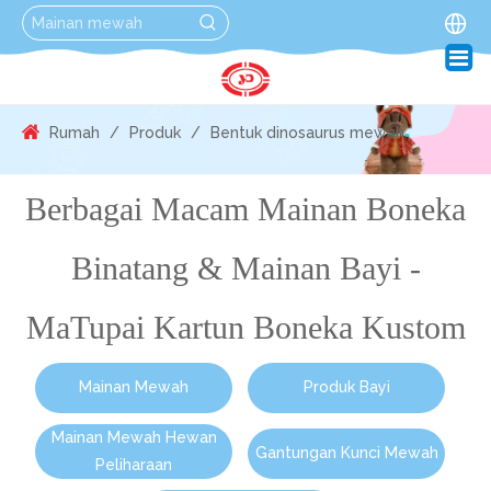
Rumah
/
Produk
/
Bentuk dinosaurus mewah
Berbagai Macam Mainan Boneka
Binatang & Mainan Bayi -
MaTupai Kartun Boneka Kustom
Mainan Mewah
Produk Bayi
Mainan Mewah Hewan
Gantungan Kunci Mewah
Peliharaan