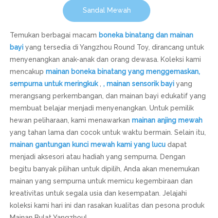
Sandal Mewah
Temukan berbagai macam
boneka binatang dan mainan
bayi
yang tersedia di Yangzhou Round Toy, dirancang untuk
menyenangkan anak-anak dan orang dewasa. Koleksi kami
mencakup
mainan boneka binatang yang menggemaskan,
sempurna untuk meringkuk
,
, mainan sensorik bayi
yang
merangsang perkembangan, dan mainan bayi edukatif yang
membuat belajar menjadi menyenangkan. Untuk pemilik
hewan peliharaan, kami menawarkan
mainan anjing mewah
yang tahan lama dan cocok untuk waktu bermain. Selain itu,
mainan gantungan kunci mewah kami yang lucu
dapat
menjadi aksesori atau hadiah yang sempurna. Dengan
begitu banyak pilihan untuk dipilih, Anda akan menemukan
mainan yang sempurna untuk memicu kegembiraan dan
kreativitas untuk segala usia dan kesempatan. Jelajahi
koleksi kami hari ini dan rasakan kualitas dan pesona produk
Mainan Bulat Yangzhou!