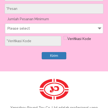
Jumlah Pesanan Minimum
Please select
Kirim
Yangzhou Round Toy Co, Ltd adalah profesional yang