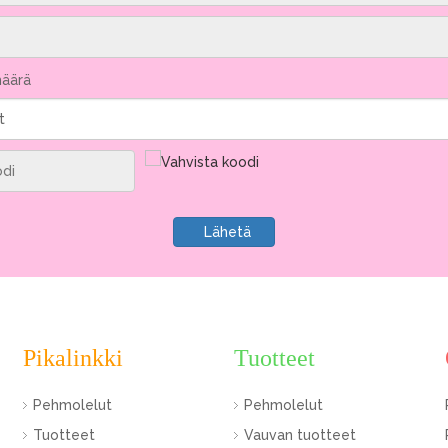
määrä
t
Lähetä
Pikalinkki
Tuotteet
Pehmolelut
Pehmolelut
Tuotteet
Vauvan tuotteet