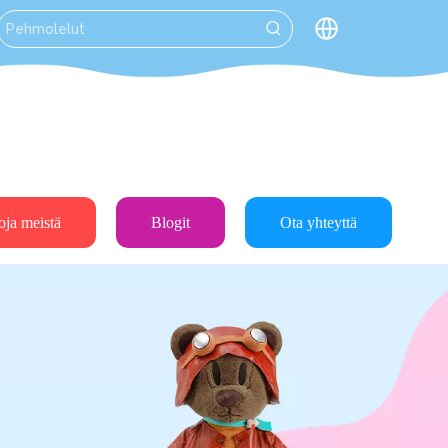
oja meistä
Blogit
Ota yhteyttä