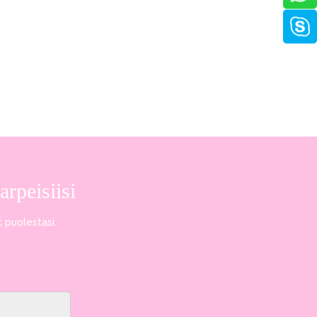
rpeisiisi
t puolestasi.