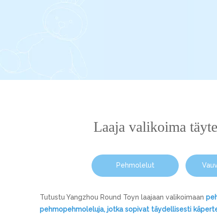
Laaja valikoima täyte
Pehmolelut
Vauv
Tutustu Yangzhou Round Toyn laajaan valikoimaan
peh
pehmopehmoleluja, jotka sopivat täydellisesti käpert