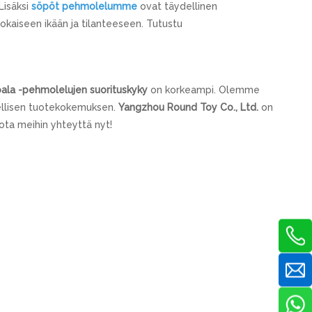
 Lisäksi
söpöt pehmolelumme
ovat täydellinen
 jokaiseen ikään ja tilanteeseen. Tutustu
la -pehmolelujen suorituskyky
on korkeampi. Olemme
dellisen tuotekokemuksen.
Yangzhou Round Toy Co., Ltd.
on
 ota meihin yhteyttä nyt!