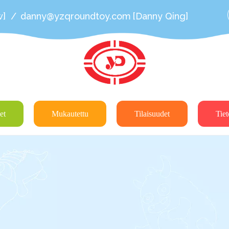
w]
/
danny@yzqroundtoy.com
[Danny Qing]
et
Mukautettu
Tilaisuudet
Tiet