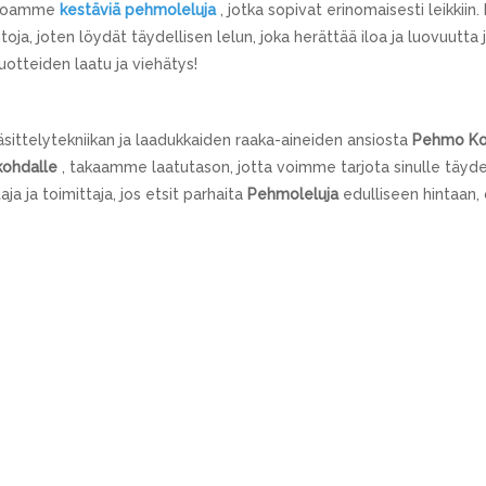
arjoamme
kestäviä pehmoleluja
, jotka sopivat erinomaisesti leikkiin.
htoja, joten löydät täydellisen lelun, joka herättää iloa ja luovuutta
tteiden laatu ja viehätys!
äsittelytekniikan ja laadukkaiden raaka-aineiden ansiosta
Pehmo Koa
skohdalle
, takaamme laatutason, jotta voimme tarjota sinulle täy
aja ja toimittaja, jos etsit parhaita
Pehmoleluja
edulliseen hintaan,