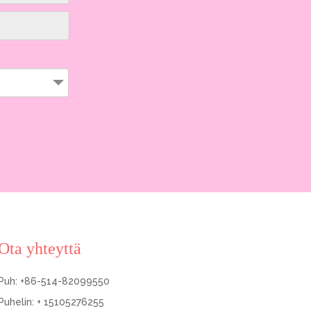
Ota yhteyttä
Puh: +86-514-82099550
Puhelin: + 15105276255