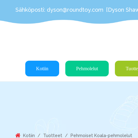
Sähköposti:
dyson@roundtoy.com
[Dyson Sha
Kotiin
Pehmolelut
Tuotte
Kotiin
/
Tuotteet
/
Pehmoiset Koala-pehmolelut