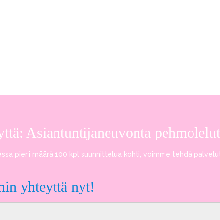
yttä: Asiantuntijaneuvonta pehmoleluta
essa pieni määrä 100 kpl suunnittelua kohti, voimme tehdä palvelu
in yhteyttä nyt!