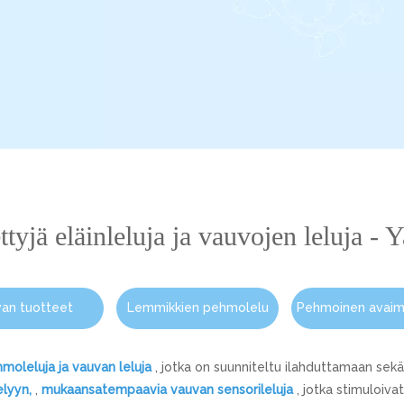
ttyjä eläinleluja ja vauvojen leluja -
an tuotteet
Lemmikkien pehmolelu
Pehmoinen avai
moleluja ja vauvan leluja
, jotka on suunniteltu ilahduttamaan sekä
elyyn,
,
mukaansatempaavia vauvan sensorileluja
, jotka stimuloivat