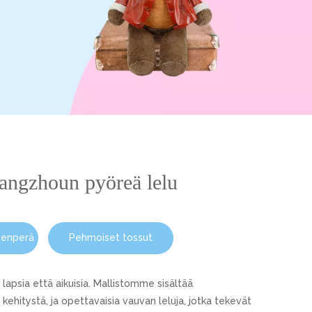
 Yangzhoun pyöreä lelu
menperä
Pehmoiset tossut
 lapsia että aikuisia. Mallistomme sisältää
 kehitystä, ja opettavaisia ​​vauvan leluja, jotka tekevät