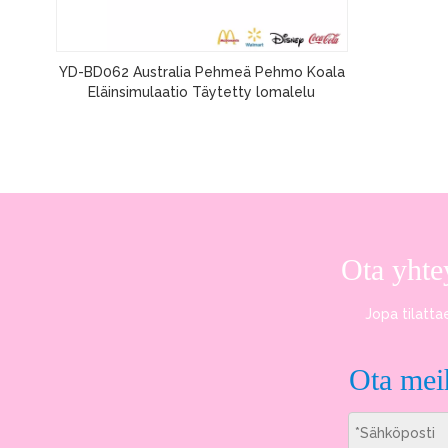
YD-BD062 Australia Pehmeä Pehmo Koala
Eläinsimulaatio Täytetty lomalelu
Ota yhte
Jopa tilatta
Ota meih