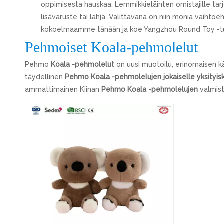
oppimisesta hauskaa. Lemmikkieläinten omistajille t
lisävaruste tai lahja. Valittavana on niin monia vaihtoe
kokoelmaamme tänään ja koe Yangzhou Round Toy -tuo
Pehmoiset Koala-pehmolelut
Pehmo
Koala -pehmolelut
on uusi muotoilu, erinomaisen k
täydellinen
Pehmo Koala -pehmolelujen jokaiselle yksityi
ammattimainen Kiinan
Pehmo Koala -pehmolelujen
valmist