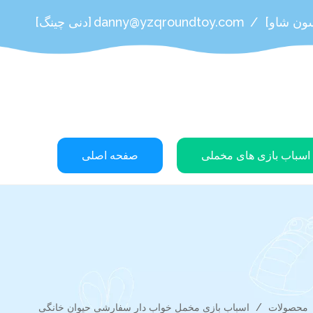
سون شاو]
/
danny@yzqroundtoy.com
[دنی چینگ]
اسباب بازی های مخملی
صفحه اصلی
محصولات
/
اسباب بازی مخمل خواب دار سفارشی حیوان خانگی