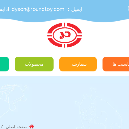
ایمیل：
dyson@roundtoy.com
[دای
اسبت ها
سفارشی
محصولات
صفحه اصلی
/