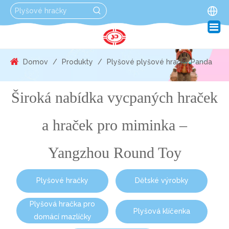
Domov
/
Produkty
/
Plyšové plyšové hračky Panda
Široká nabídka vycpaných hraček
a hraček pro miminka –
Yangzhou Round Toy
Plyšové hračky
Dětské výrobky
Plyšová hračka pro
Plyšová klíčenka
domácí mazlíčky