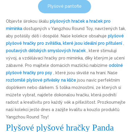
Plyšové pantofle
Objevte širokou škálu
plyšových hraček a hraček pro
miminka
dostupných v Yangzhou Round Toy, navržených tak,
aby potěšily děti i dospělé. Naše kolekce obsahuje
plyšové
plyšové hračky pro zvířátka, které jsou ideální pro přitulení
,
poutavých dětských smyslových hraček
, které stimulují
vývoj, a vzdělávací hračky pro miminka, díky kterým je učení
zábavné. Pro majitele domácích mazlíčků nabízíme
odolné
plyšové hračky pro psy
, které jsou skvělé na hraní. Naše
roztomilé plyšové přívěsky na klíče
jsou navíc perfektním
doplňkem nebo dárkem. S tolika možnostmi, ze kterých si
můžete vybrat, najdete dokonalou hračku, která podnítí
radost a kreativitu pro každý věk a příležitost. Prozkoumejte
naši kolekci ještě dnes a zažijte kvalitu a kouzlo produktů
Yangzhou Round Toy!
Plyšové plyšové hračky Panda